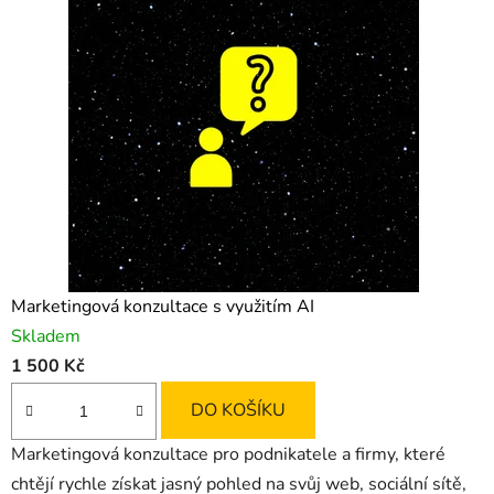
o
v
a
t
v
á
š
m
Marketingová konzultace s využitím AI
Skladem
a
1 500 Kč
r
DO KOŠÍKU
k
Marketingová konzultace pro podnikatele a firmy, které
e
chtějí rychle získat jasný pohled na svůj web, sociální sítě,