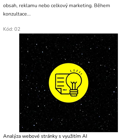
t
obsah, reklamu nebo celkový marketing. Během
i
konzultace...
n
Kód:
02
g
!
Analýza webové stránky s využitím AI