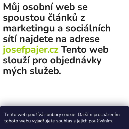
Můj osobní web se
spoustou článků z
marketingu a sociálních
sítí najdete na adrese
josefpajer.cz
Tento web
slouží pro objednávky
mých služeb.
Z
Tento web používá soubory cookie. Dalším procházením
á
Obchodní podmínky
Ochrana osobních údajů
tohoto webu vyjadřujete souhlas s jejich používáním.
p