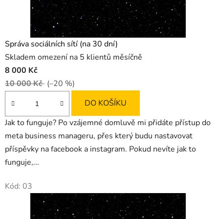
l
e
č
Správa sociálních sítí (na 30 dní)
Skladem omezení na 5 klientů měsíčně
n
8 000 Kč
ě
10 000 Kč
(–20 %)
n
DO KOŠÍKU
a
Jak to funguje? Po vzájemné domluvě mi přidáte přístup do
s
meta business manageru, přes který budu nastavovat
příspěvky na facebook a instagram. Pokud nevíte jak to
t
funguje,...
a
Kód:
03
r
t