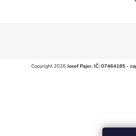
p
a
n
e
Z
l
á
p
a
t
Copyright 2026
Josef Pajer, IČ: 07464185 - z
í