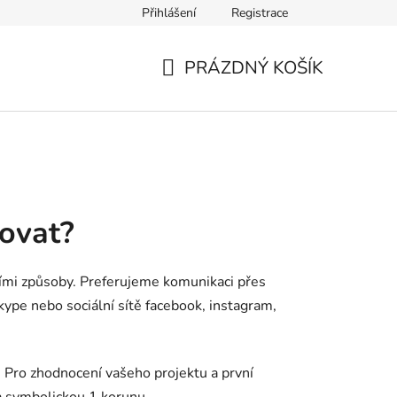
Přihlášení
Registrace
PRÁZDNÝ KOŠÍK
NÁKUPNÍ
KOŠÍK
tovat?
šími způsoby. Preferujeme komunikaci přes
ype nebo sociální sítě facebook, instagram,
 Pro zhodnocení vašeho projektu a první
a symbolickou 1 korunu.