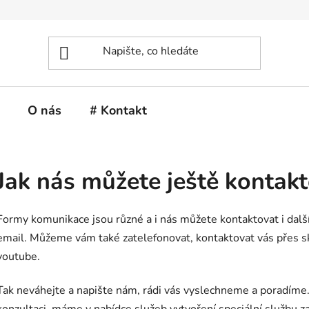
O nás
# Kontakt
Jak nás můžete ještě kontak
Formy komunikace jsou různé a i nás můžete kontaktovat i dal
email. Můžeme vám také zatelefonovat, kontaktovat vás přes sk
youtube.
Tak neváhejte a napište nám, rádi vás vyslechneme a poradíme.
konzultaci, máme v nabídce služeb vytvoření speciální službu z